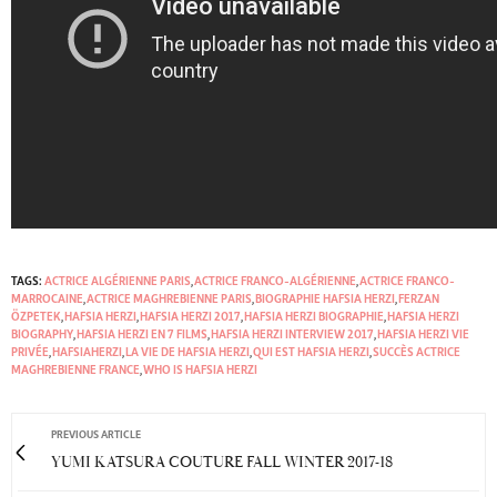
TAGS:
ACTRICE ALGÉRIENNE PARIS
,
ACTRICE FRANCO-ALGÉRIENNE
,
ACTRICE FRANCO-
MARROCAINE
,
ACTRICE MAGHREBIENNE PARIS
,
BIOGRAPHIE HAFSIA HERZI
,
FERZAN
ÖZPETEK
,
HAFSIA HERZI
,
HAFSIA HERZI 2017
,
HAFSIA HERZI BIOGRAPHIE
,
HAFSIA HERZI
BIOGRAPHY
,
HAFSIA HERZI EN 7 FILMS
,
HAFSIA HERZI INTERVIEW 2017
,
HAFSIA HERZI VIE
PRIVÉE
,
HAFSIAHERZI
,
LA VIE DE HAFSIA HERZI
,
QUI EST HAFSIA HERZI
,
SUCCÈS ACTRICE
MAGHREBIENNE FRANCE
,
WHO IS HAFSIA HERZI
PREVIOUS ARTICLE
YUMI KATSURA COUTURE FALL WINTER 2017-18