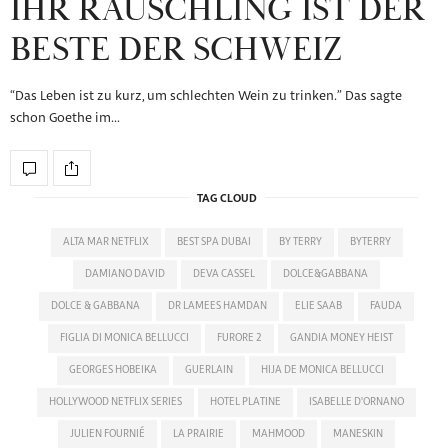
IHR RÄUSCHLING IST DER
BESTE DER SCHWEIZ
“Das Leben ist zu kurz, um schlechten Wein zu trinken.” Das sagte
schon Goethe im…
TAG CLOUD
ALTA MAR NETFLIX
BEST SPA DUBAI
BY TERRY
BYTERRY
DAMIANO DAVID
DEVA CASSEL
DOLCE&GABBANA
DOLCE & GABBANA
DR LAMEES HAMDAN
ELIE SAAB
FAUDA
FIGLIA DI MONICA BELLUCCI
FURORE 2
GANDIA MONEY HEIST
GEORGES HOBEIKA
GUERLAIN
HIJA DE MONICA BELLUCCI
HOLLYWOOD NETFLIX SERIES
HOTEL PLATINE
ISABELLE D'ORNANO
JULIEN FOURNIÉ
LA PRAIRIE
MAHMOOD
MANESKIN