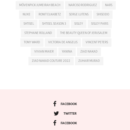
MÖVENPICK JUMEIRAH BEACH
NARCISO RODRIGUEZ
NARS
NUXE
RONIT ELKABETZ
SERGE LUTENS
SHISEIDO
SHTISEL
SHTISEL SEASON 3
SISLEY
SISLEY PARIS
STEPHANE ROLLAND
THE BEAUTY QUEEN OF JERUSALEM
TONY WARD
VICTORIA DE ANGELIS
VINCENT PETERS
VIVIAN MAIER
YANINA
ZIAD NAKAD
ZIAD NAKAD COUTURE 2022
ZUHAIR MURAD
FACEBOOK
TWITTER
FACEBOOK