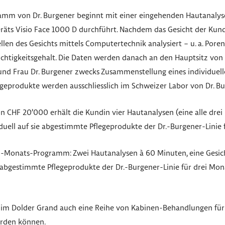
mm von Dr. Burgener beginnt mit einer eingehenden Hautanalyse
räts Visio Face 1000 D durchführt. Nachdem das Gesicht der Kundi
len des Gesichts mittels Computertechnik analysiert – u. a. Poren, 
uchtigkeitsgehalt. Die Daten werden danach an den Hauptsitz von 
und Frau Dr. Burgener zwecks Zusammenstellung eines individuel
legeprodukte werden ausschliesslich im Schweizer Labor von Dr. B
on CHF 20’000 erhält die Kundin vier Hautanalysen (eine alle dre
duell auf sie abgestimmte Pflegeprodukte der Dr.-Burgener-Linie 
 3-Monats-Programm: Zwei Hautanalysen à 60 Minuten, eine Gesi
n abgestimmte Pflegeprodukte der Dr.-Burgener-Linie für drei Mon
r im Dolder Grand auch eine Reihe von Kabinen-Behandlungen für
erden können.