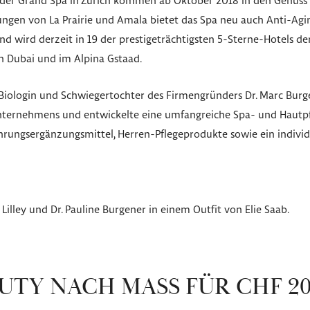
der Grand Spa in Zürich kommen ab Oktober 2018 in den Genuss 
ngen von La Prairie und Amala bietet das Spa neu auch Anti-Agi
 wird derzeit in 19 der prestigeträchtigsten 5-Sterne-Hotels der
in Dubai und im Alpina Gstaad.
, Biologin und Schwiegertochter des Firmengründers Dr. Marc Bur
nternehmens und entwickelte eine umfangreiche Spa- und Hautpfl
hrungsergänzungsmittel, Herren-Pflegeprodukte sowie ein indiv
Lilley und Dr. Pauline Burgener in einem Outfit von Elie Saab.
UTY NACH MASS FÜR CHF 20