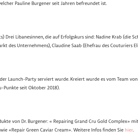
welcher Pauline Burgener seit Jahren befreundet ist.
s) Drei Libanesinnen, die auf Erfolgskurs sind: Nadine Krab (die S
rkt des Unternehmens), Claudine Saab (Ehefrau des Couturiers Eli
n der Launch-Party serviert wurde. Kreiert wurde es vom Team vo
u-Punkte seit Oktober 2018).
dukte von Dr. Burgener: « Repairing Grand Cru Gold Complex» mi
owie «Repair Green Caviar Cream»
.
Weitere Infos finden Sie
hier
.