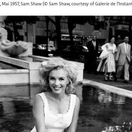
Mai 1957, Sam Shaw (© Sam Shaw, courtesy of Galerie de l’Instant,