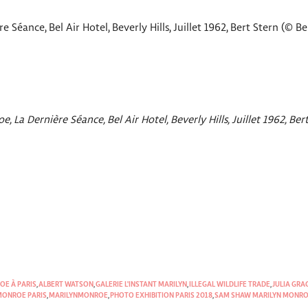
 Séance, Bel Air Hotel, Beverly Hills, Juillet 1962, Bert Stern (© Be
 La Dernière Séance, Bel Air Hotel, Beverly Hills, Juillet 1962, Ber
OE À PARIS
,
ALBERT WATSON
,
GALERIE L'INSTANT MARILYN
,
ILLEGAL WILDLIFE TRADE
,
JULIA GR
MONROE PARIS
,
MARILYNMONROE
,
PHOTO EXHIBITION PARIS 2018
,
SAM SHAW MARILYN MONR