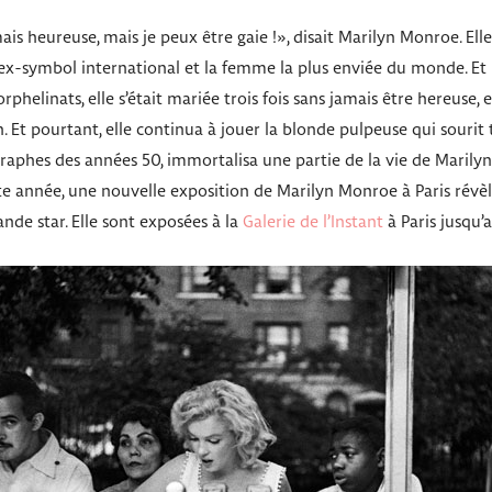
mais heureuse, mais je peux être gaie !», disait Marilyn Monroe. Elle
ex-symbol international et la femme la plus enviée du monde. Et p
rphelinats, elle s’était mariée trois fois sans jamais être hereuse, 
on. Et pourtant, elle continua à jouer la blonde pulpeuse qui souri
raphes des années 50, immortalisa une partie de la vie de Marily
te année, une nouvelle exposition de Marilyn Monroe à Paris révèl
nde star. Elle sont exposées à la
Galerie de l’Instant
à Paris jusqu’a